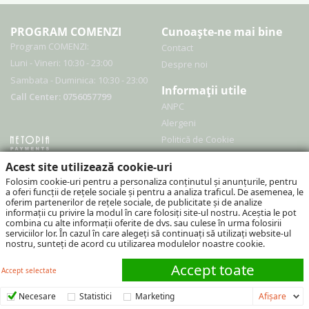
PROGRAM COMENZI
Cunoaște-ne mai bine
Program COMENZI:
Contact
Luni - Vineri: 10:30 - 23:00
Despre noi
Sambata - Duminica: 10:30 - 23:00
Informații utile
Call Center: 0756057799
ANPC
Alergeni
Politică de Cookie
Politică de Confidențialitate
Acest site utilizează cookie-uri
Termeni si Condiții
Folosim cookie-uri pentru a personaliza conținutul și anunțurile, pentru
a oferi funcții de rețele sociale și pentru a analiza traficul. De asemenea, le
oferim partenerilor de rețele sociale, de publicitate și de analize
Urmărește-ne și pe
informații cu privire la modul în care folosiți site-ul nostru. Aceștia le pot
combina cu alte informații oferite de dvs. sau culese în urma folosirii
Instagram
serviciilor lor. În cazul în care alegeți să continuați să utilizați website-ul
nostru, sunteți de acord cu utilizarea modulelor noastre cookie.
Facebook
Accept toate
Accept selectate
COȘUL MEU
0.00
lei
Necesare
Statistici
Marketing
Afişare