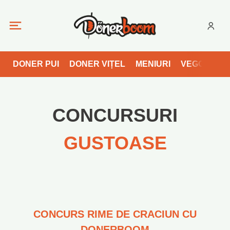
DONER PUI
DONER VIȚEL
MENIURI
VEGGIE
E
CONCURSURI
GUSTOASE
CONCURS RIME DE CRACIUN CU
DONERBOOM