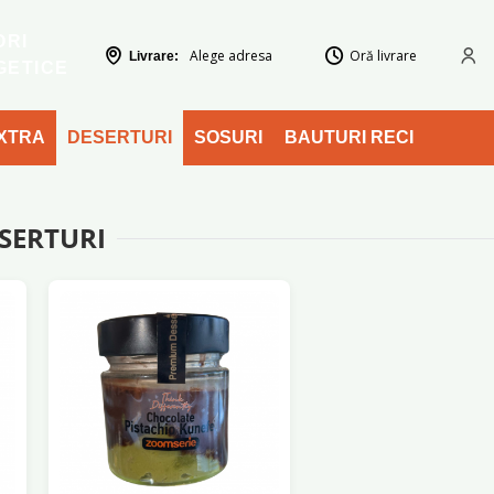
ORI
Alege adresa
Oră livrare
Livrare:
GETICE
XTRA
DESERTURI
SOSURI
BAUTURI RECI
SERTURI