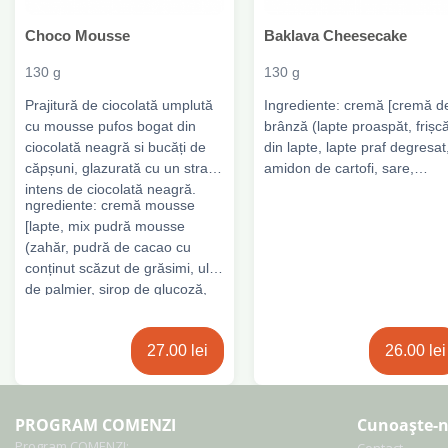
Choco Mousse
Baklava Cheesecake
130 g
130 g
Prajitură de ciocolată umplută
Ingrediente: cremă [cremă d
cu mousse pufos bogat din
brânză (lapte proaspăt, frișc
ciocolată neagră si bucăți de
din lapte, lapte praf degresat
căpșuni, glazurată cu un strat
amidon de cartofi, sare,
intens de ciocolată neagră.
drojdie, stabilizatori: E410,
ngrediente: cremă mousse
E407,conservant: E200), friș
[lapte, mix pudră mousse
lactată 48% (frișcă din lapte
(zahăr, pudră de cacao cu
proaspăt de vacă pasteurizat
conținut scăzut de grăsimi, ulei
frișcă din lapte, stabilizator:
de palmier, sirop de glucoză,
E466), zahăr, cremă bavare
fructoză, amidon modificat, unt
(sirop de glucoză, apă, zahăr
de cacao, gelatină, emulgator:
agent de îngroșare: E1442,
27.00 lei
26.00 lei
E472a, lapte praf degresat,
ulei de cocos, coloranți: E171
stabilizator: E401, E339,
E160a, sare, conservanți:
proteine din lapte, sare ,
E202, E211,regulator de
extract de vanilie bourbon),
aciditate: E296, arome,
PROGRAM COMENZI
Cunoaște-n
ciocolată neagră (zahăr, masă
emulgatori: E435) , ou
Program COMENZI: