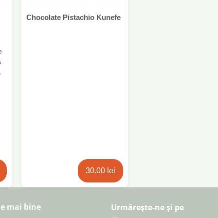
Chocolate Pistachio Kunefe
e
ă
,
că
,
ză
,
30.00 lei
,
e mai bine
Urmărește-ne și pe