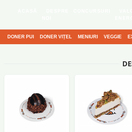
ACASĂ
DESPRE
CONCURSURI
VAL
NOI
ENER
DONER PUI
DONER VIȚEL
MENIURI
VEGGIE
E
RSURI
VALORI
DE
ENERGETICE